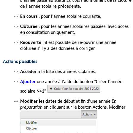
L'année passe au statut
En cours
au moment de la clôture
de l'année scolaire précédente,
⇨
En cours
: pour l'année scolaire courante,
⇨
Clôturée
: pour les années scolaires passées, avec accès
en consultation uniquement,
⇨
Réouverte
: il est possible de ré-ouvrir une année
clôturée s'il y a des données à corriger.
Actions possibles
⇨
Accéder
à la liste des années scolaires,
⇨
Ajouter
une année à l'aide du bouton "Créer l'année
scolaire N+1"
,
⇨
Modifier les dates
de début et fin d'une année
En
préparation
en cliquant sur le bouton Actions, Modifier