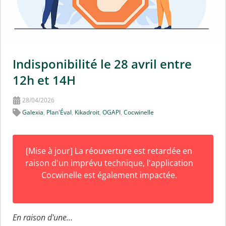
Indisponibilité le 28 avril entre
12h et 14H
28/04/2026
Galexia
,
Plan'Éval
,
Kikadroit
,
OGAPI
,
Cocwinelle
[Mise à jour] La réouverture est retardée en
raison d'un imprévu technique, l'application
Cocwinelle est également impactée.
En raison d'une…