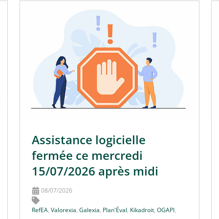
Assistance logicielle
fermée ce mercredi
15/07/2026 après midi
08/07/2026
RefEA
,
Valorexia
,
Galexia
,
Plan'Éval
,
Kikadroit
,
OGAPI
,