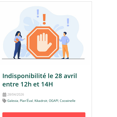
Indisponibilité le 28 avril
entre 12h et 14H
28/04/2026
Galexia
,
Plan'Éval
,
Kikadroit
,
OGAPI
,
Cocwinelle