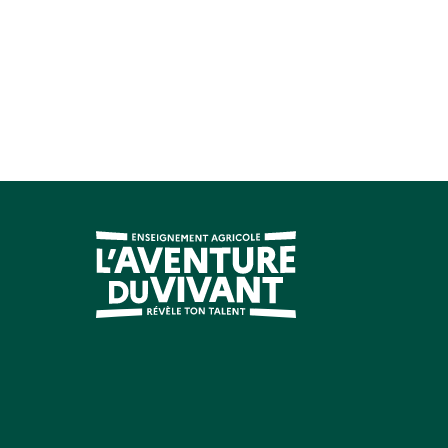
Se connecter à Luciole
éditée le 28/08/2023
Déroulement d'une année scolaire
éditée le
Instruction des dossiers
Récupérer et instruire les dossiers
éditée le
Editer les notifications
éditée le 13/07/2023
Modifier les modèles Word
éditée le 13/07/
Gérer la mise en paiement
Valider les montants
éditée le 29/08/2023
Valider les bordereaux de liquidation
éditée