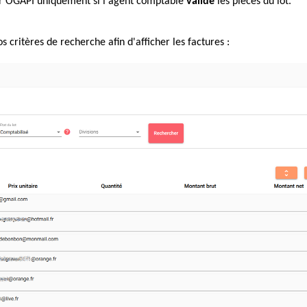
ur OGAPI uniquement si l'agent comptable
valide
les pièces du lot
.
os critères de recherche afin d'afficher les factures :