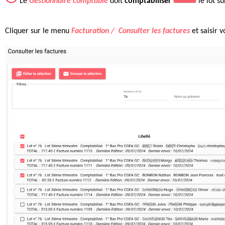
L
e
Gestionnaire comptable
doit
comptabiliser
le lot s
Cliquer sur le m
enu
Facturation / Consulter les factures
et saisir v